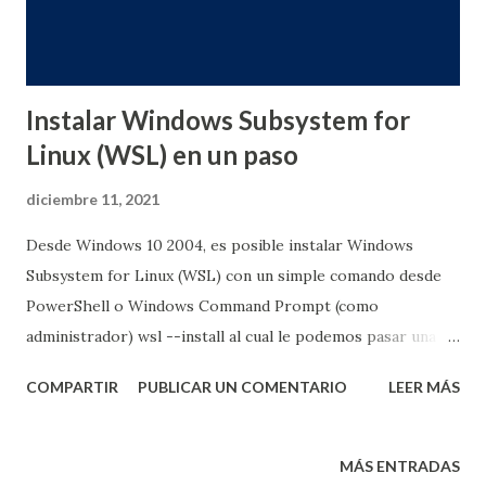
Instalar Windows Subsystem for
Linux (WSL) en un paso
diciembre 11, 2021
Desde Windows 10 2004, es posible instalar Windows
Subsystem for Linux (WSL) con un simple comando desde
PowerShell o Windows Command Prompt (como
administrador) wsl --install al cual le podemos pasar una
serie de parámetros, por ejemplo, para escoger la
COMPARTIR
PUBLICAR UN COMENTARIO
LEER MÁS
distribución a instalar wsl --install -d ubuntu wsl --install --
distribution Debian Solo resta entrar el nombre de usuario
y contraseña para más detalles:
MÁS ENTRADAS