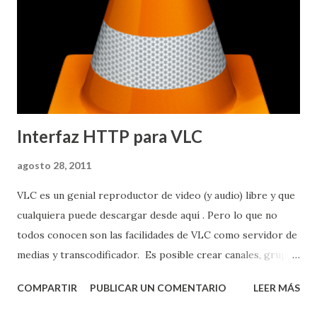
Interfaz HTTP para VLC
agosto 28, 2011
VLC es un genial reproductor de video (y audio) libre y que
cualquiera puede descargar desde aquí . Pero lo que no
todos conocen son las facilidades de VLC como servidor de
medias y transcodificador. Es posible crear canales, grupos
de canales, horarios de transmisión, recodificar un fichero
COMPARTIR
PUBLICAR UN COMENTARIO
LEER MÁS
(o un streaming) en tiempo real y muchas cosas más. Lo
mejor es lo flexible que es y la cantidad de opciones