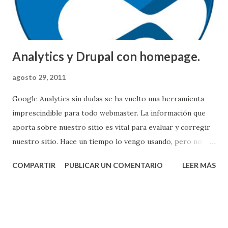
Analytics y Drupal con homepage.
agosto 29, 2011
Google Analytics sin dudas se ha vuelto una herramienta
imprescindible para todo webmaster. La información que
aporta sobre nuestro sitio es vital para evaluar y corregir
nuestro sitio. Hace un tiempo lo vengo usando, pero no
tengo aún muchos proyectos on-line que me conviertan en
COMPARTIR
PUBLICAR UN COMENTARIO
LEER MÁS
un 'experimentado' usuario del servicio Analytics, pero
hasta ahora me ha ayudado mucho y por ejemplo, los
reportes que hacia, según los números de la estadísticas
que de ahí optenía, ayudaba mucho en la compañía donde
trabajaba anteriormente. El otro protagonista de la