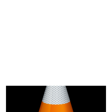
historia es Drupal, el popular, y para mi, más completo de
los CMS basados en PHP. Hoy por hoy, se ha vuelto más
que trabajo, un hobby el andar ´tecnikeando´ con sus
módulos, hooks y tpl. Dentro de los miles de módulos que
posee está Google Analytics (GA) que permite que nuestro
sitio sea 'trackeado' por el servicio de Google. Me animé a
escribir este post porque me tropecé en un proyecto con
que GA no encontraba el script ...